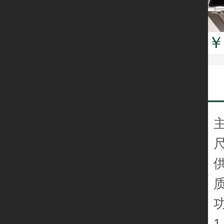
￥
尺
供
质