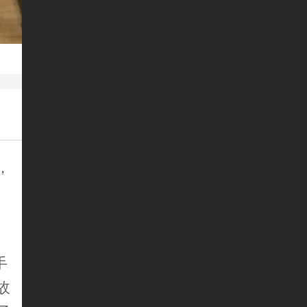
，
。
手
故